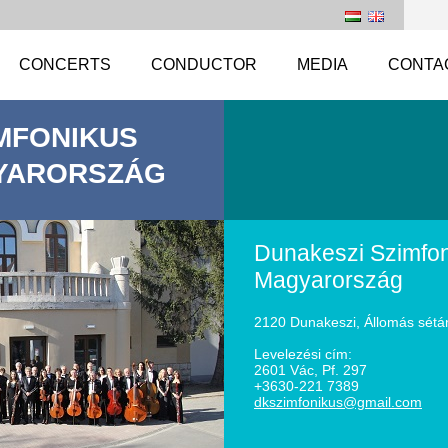
CONCERTS
CONDUCTOR
MEDIA
CONTA
MFONIKUS
YARORSZÁG
Dunakeszi Szimfon
Magyarország
2120 Dunakeszi, Állomás sétá
Levelezési cím:
2601 Vác, Pf. 297
+3630-221 7389
dkszimfo
nikus@gm
ail.com