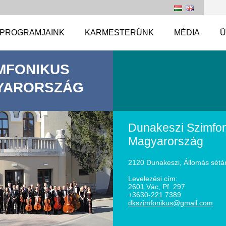
PROGRAMJAINK
KARMESTERÜNK
MÉDIA
Ü
MFONIKUS
YARORSZÁG
Dunakeszi Szimfon
Magyarország
2120 Dunakeszi, Állomás sétá
Levelezési cím:
2601 Vác, Pf. 297
+3630-221 7389
dkszimfo
nikus@gm
ail.com