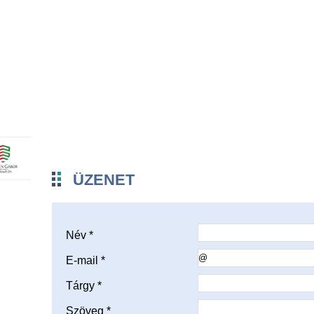
ÜZENET
Név *
E-mail *
Tárgy *
Szöveg *