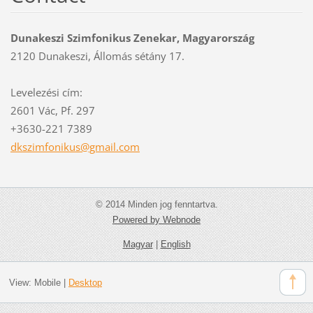
Dunakeszi Szimfonikus Zenekar, Magyarország
2120 Dunakeszi, Állomás sétány 17.
Levelezési cím:
2601 Vác, Pf. 297
+3630-221 7389
dkszimfo
nikus@gm
ail.com
© 2014 Minden jog fenntartva.
Powered by Webnode
Magyar
|
English
View:
Mobile
|
Desktop