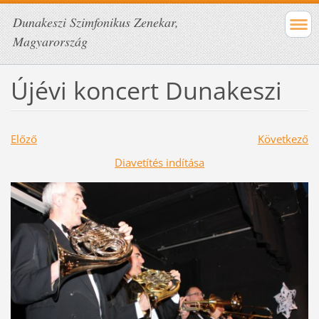
Dunakeszi Szimfonikus Zenekar,
Magyarország
Újévi koncert Dunakeszi
Előző
Következő
Diavetítés indítása