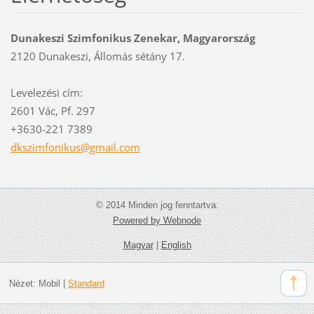
Dunakeszi Szimfonikus Zenekar, Magyarország
2120 Dunakeszi, Állomás sétány 17.
Levelezési cím:
2601 Vác, Pf. 297
+3630-221 7389
dkszimfo
nikus@gm
ail.com
© 2014 Minden jog fenntartva.
Powered by Webnode
Magyar
|
English
Nézet:
Mobil
|
Standard