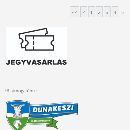
<<
<
1
2
3
4
5
Fő támogatóink: