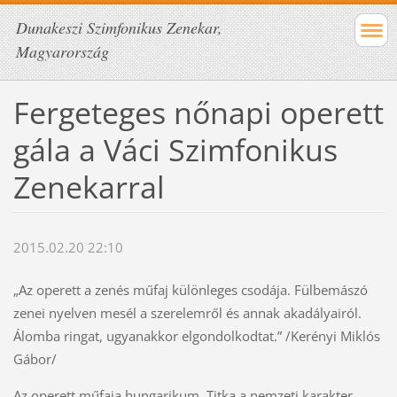
Dunakeszi Szimfonikus Zenekar,
Magyarország
Fergeteges nőnapi operett
gála a Váci Szimfonikus
Zenekarral
2015.02.20 22:10
„Az operett a zenés műfaj különleges csodája. Fülbemászó
zenei nyelven mesél a szerelemről és annak akadályairól.
Álomba ringat, ugyanakkor elgondolkodtat.” /Kerényi Miklós
Gábor/
Az operett műfaja hungarikum. Titka a nemzeti karakter