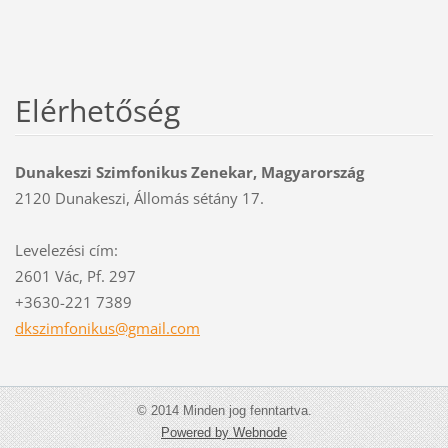
Elérhetőség
Dunakeszi Szimfonikus Zenekar, Magyarország
2120 Dunakeszi, Állomás sétány 17.
Levelezési cím:
2601 Vác, Pf. 297
+3630-221 7389
dkszimfo
nikus@gm
ail.com
© 2014 Minden jog fenntartva.
Powered by Webnode