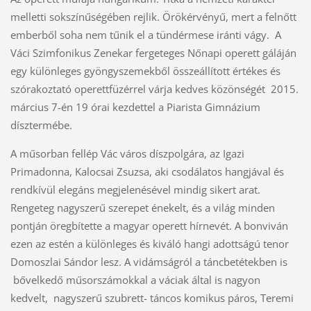
melletti sokszínűségében rejlik. Örökérvényű, mert a felnőtt
emberből soha nem tűnik el a tündérmese iránti vágy. A
Váci Szimfonikus Zenekar fergeteges Nőnapi operett gáláján
egy különleges gyöngyszemekből összeállított értékes és
szórakoztató operettfüzérrel várja kedves közönségét 2015.
március 7-én 19 órai kezdettel a Piarista Gimnázium
dísztermébe.
A műsorban fellép Vác város díszpolgára, az Igazi
Primadonna, Kalocsai Zsuzsa, aki csodálatos hangjával és
rendkívül elegáns megjelenésével mindig sikert arat.
Rengeteg nagyszerű szerepet énekelt, és a világ minden
pontján öregbítette a magyar operett hírnevét. A bonviván
ezen az estén a különleges és kiváló hangi adottságú tenor
Domoszlai Sándor lesz. A vidámságról a táncbetétekben is
bővelkedő műsorszámokkal a váciak által is nagyon
kedvelt, nagyszerű szubrett- táncos komikus páros, Teremi